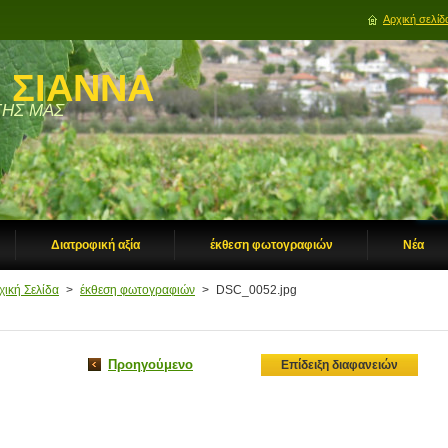
Αρχική σελίδ
 ΣΙΑΝΝΑ
ΗΣ ΜΑΣ
Διατροφική αξία
έκθεση φωτογραφιών
Νέα
χική Σελίδα
>
έκθεση φωτογραφιών
>
DSC_0052.jpg
Προηγούμενο
Επίδειξη διαφανειών