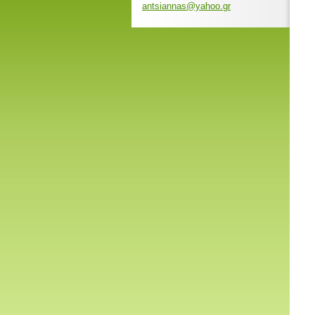
antsiann
as@yahoo
.gr